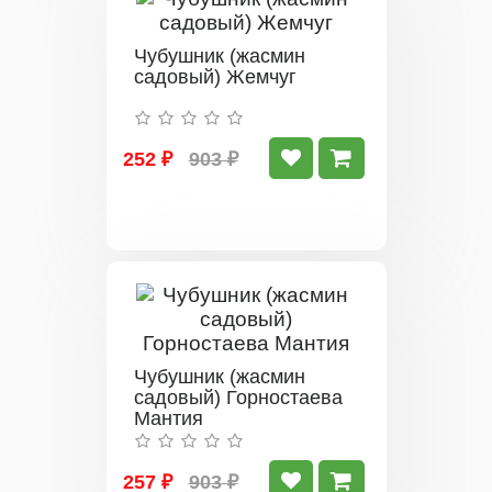
Чубушник (жасмин
садовый) Жемчуг
252 ₽
903 ₽
Чубушник (жасмин
садовый) Горностаева
Мантия
257 ₽
903 ₽