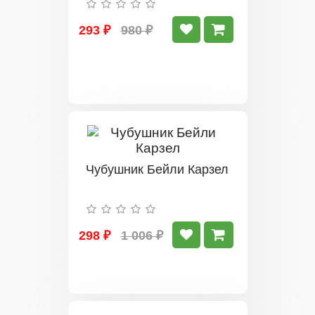
293 ₽
980 ₽
Чубушник Бейли Карзел
298 ₽
1 006 ₽