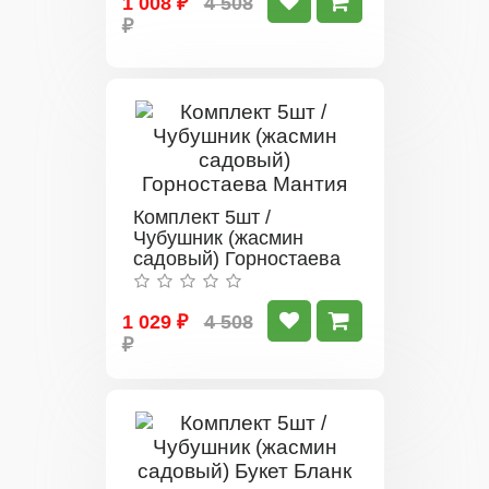
1 008 ₽
4 508
₽
Комплект 5шт /
Чубушник (жасмин
садовый) Горностаева
Мантия
1 029 ₽
4 508
₽