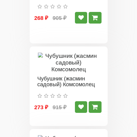
268 ₽
905 ₽
Чубушник (жасмин
садовый) Комсомолец
273 ₽
915 ₽