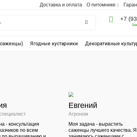
Доставка и оплата
О питомнике
Гаран
+7 (9
За
(саженцы)
Ягодные кустарники
Декоративные культ
ия
Евгений
специалист
Агроном
ча - консультация
Моя задача - вырастить
казчиков по всем
саженцы лучшего качества. Я
 по выращиванию и
занимаюсь саженцами с