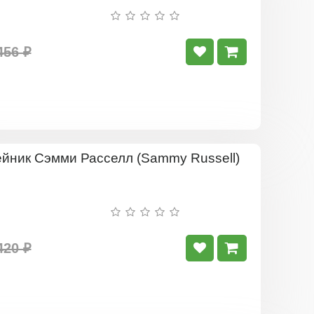
456 ₽
Лилейник
Сэмми
Расселл
(Sammy
Russell)
420 ₽