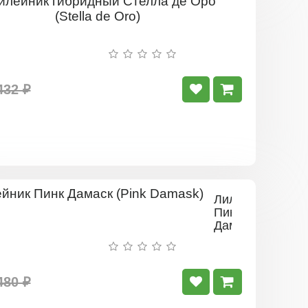
Лилейник
гибридный
Стелла
де
Оро
(Stella
de
432 ₽
Oro)
Лилейник
Пинк
Дамаск
(Pink
Damask)
480 ₽