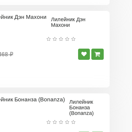
Лилейник Дэн
Махони
468 ₽
Лилейник
Бонанза
(Bonanza)