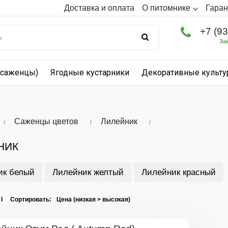
Доставка и оплата
О питомнике
Гаран
+7 (9
За
(саженцы)
Ягодные кустарники
Декоративные культ
Саженцы цветов
Лилейник
НИК
ик белый
Лилейник желтый
Лилейник красный
 I Сортировать: