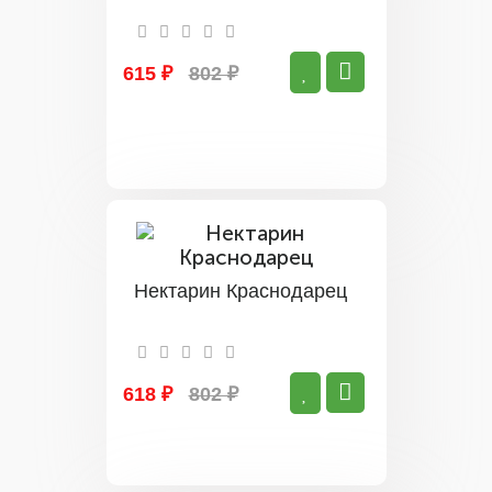
615 ₽
802 ₽
Нектарин Краснодарец
618 ₽
802 ₽