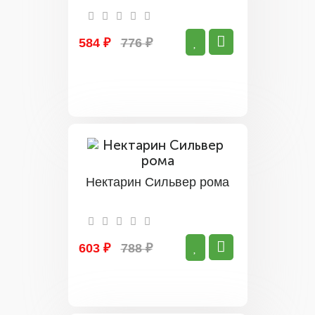
584 ₽
776 ₽
Нектарин Сильвер рома
603 ₽
788 ₽