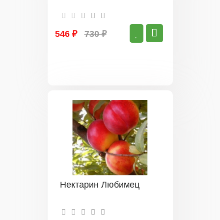
546 ₽
730 ₽
Нектарин Любимец