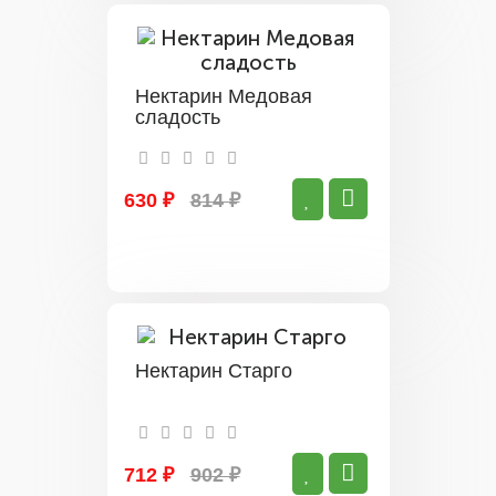
Нектарин Медовая
сладость
630 ₽
814 ₽
Нектарин Старго
712 ₽
902 ₽