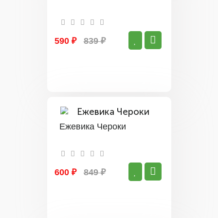
590 ₽
839 ₽
Ежевика Чероки
600 ₽
849 ₽